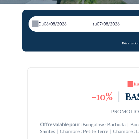
Du
au
Réservation
Ju
-10%
|
BAS
PROMOTION
Offre valable pour :
Bungalow : Barbuda
|
Bun
Saintes
|
Chambre : Petite Terre
|
Chambre : 