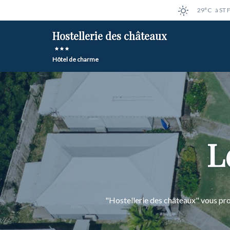
29°C
à ST
Hostellerie des châteaux
Hôtel de charme
L
"Hostellerie des châteaux" vous pr