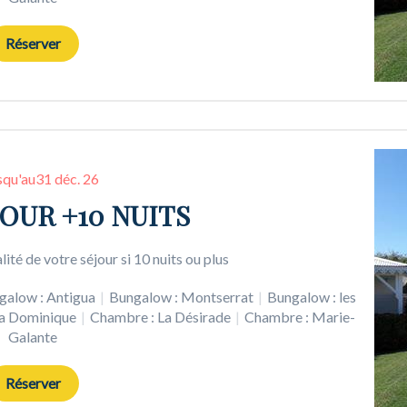
Réserver
squ'au
31 déc. 26
OUR +10 NUITS
lité de votre séjour si 10 nuits ou plus
galow : Antigua
|
Bungalow : Montserrat
|
Bungalow : les
La Dominique
|
Chambre : La Désirade
|
Chambre : Marie-
Galante
Réserver