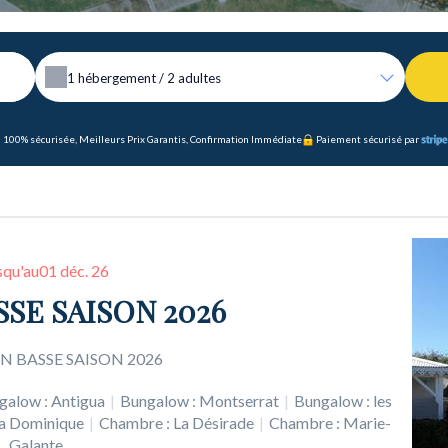
1
hébergement /
2
adultes
 100% sécurisée, Meilleurs Prix Garantis, Confirmation Immédiate
Paiement sécurisé par
squ'au
01 déc. 26
SE SAISON 2026
 BASSE SAISON 2026
galow : Antigua
|
Bungalow : Montserrat
|
Bungalow : les
La Dominique
|
Chambre : La Désirade
|
Chambre : Marie-
Galante