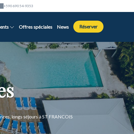
+590 690 54-9353
Réserver
ents
Offres spéciales
News
es
cances, longs séjours à ST FRANCOIS