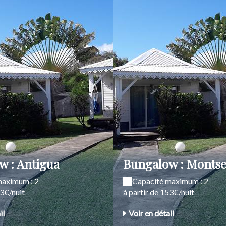
w : Antigua
Bungalow : Montse
maximum : 2
Capacité maximum : 2
53€/nuit
à partir de 153€/nuit
il
Voir en détail