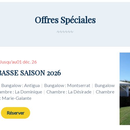
Offres Spéciales
Jusqu'au
Jusqu'au
01 déc. 26
31 déc. 26
EJOUR +10 NUITS
ASSE SAISON 2026
Bungalow : Antigua
Bungalow : Antigua
|
|
Bungalow : Montserrat
Bungalow : Montserrat
|
|
Bungalow
Bungalow
ambre : La Dominique
ambre : La Dominique
|
|
Chambre : La Désirade
Chambre : La Désirade
|
|
Chambre
Chambre
: Marie-Galante
: Marie-Galante
Réserver
Réserver