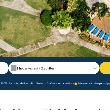
1
hébergement /
2
adultes
 100% sécurisée, Meilleurs Prix Garantis, Confirmation Immédiate
Paiement sécurisé par