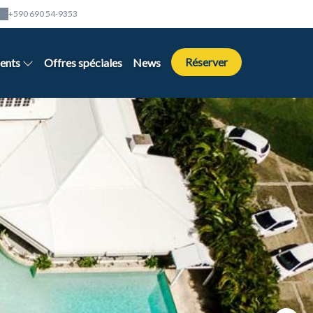
+590 690 54-9353
Réserver
ents
Offres spéciales
News