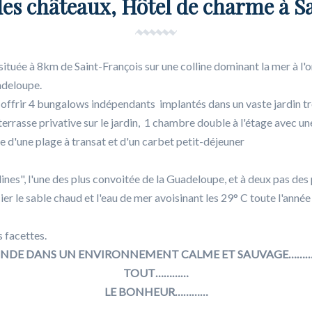
des châteaux, Hôtel de charme à S
située à 8km de Saint-François sur une colline dominant la mer à l'o
adeloupe.
ffrir 4 bungalows indépendants implantés dans un vaste jardin t
terrasse privative sur le jardin, 1 chambre double à l'étage avec u
e d'une plage à transat et d'un carbet petit-déjeuner
lines", l'une des plus convoitée de la Guadeloupe, et à deux pas des
er le sable chaud et l'eau de mer avoisinant les 29° C toute l'année
s facettes.
NDE DANS UN ENVIRONNEMENT CALME ET SAUVAGE………….
TOUT…………
LE BONHEUR…………