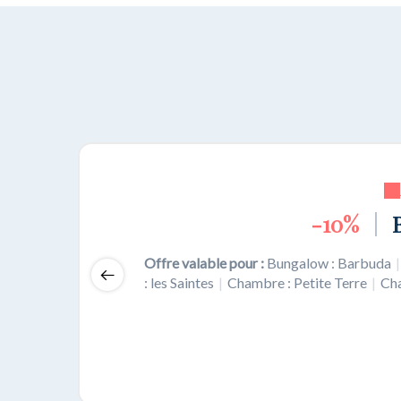
-10%
-5%
|
|
S
B
Offre valable pour :
Offre valable pour :
Bungalow : Barbuda
Bungalow : Barbuda
|
|
: les Saintes
: les Saintes
|
|
Chambre : Petite Terre
Chambre : Petite Terre
|
|
Ch
Ch