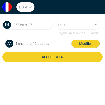
EUR
Séjour du
6 août
au
7 août
1 chambre / 2 adultes
Modifier